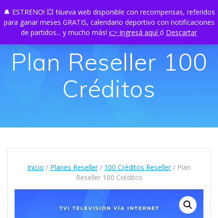
Skip
🔔 ESTRENO! 💥 Nueva web disponible con recompensas, referidos
TU
PLAY
to
para ganar meses GRATIS, calendario deportivo con notificaciones
content
de partidos... y mucho más!
👉 Ingresá aquí
ó
Descartar
Plan Reseller 100
Créditos
Inicio
/
Planes Reseller
/
100 Créditos Reseller
/ Plan
Reseller 100 Créditos