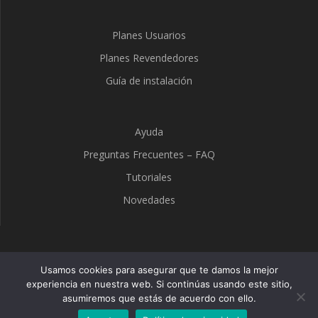
Planes Usuarios
Planes Revendedores
Guía de instalación
Ayuda
Preguntas Frecuentes – FAQ
Tutoriales
Novedades
TuPlay
Usamos cookies para asegurar que te damos la mejor
experiencia en nuestra web. Si continúas usando este sitio,
asumiremos que estás de acuerdo con ello.
© 2026 TuPlay. Built using WordPress and the
Mesmerize
Theme