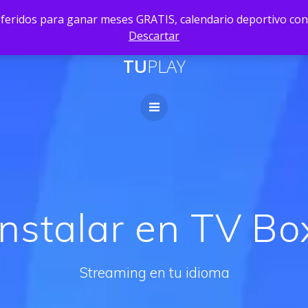
ridos para ganar meses GRATIS, calendario deportivo con n
Descartar
TU
PLAY
Instalar en TV Bo
Streaming en tu idioma