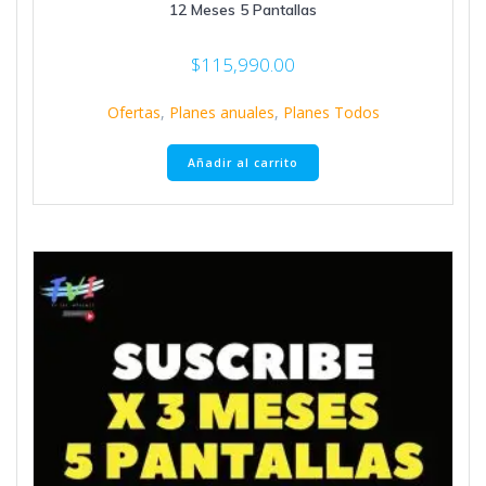
12 Meses 5 Pantallas
$
115,990.00
Ofertas
,
Planes anuales
,
Planes Todos
Añadir al carrito