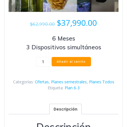
El
El
$
37,990.00
$
62,990.00
precio
precio
original
actual
6 Meses
era:
es:
$62,990.00.
$37,990.
3 Dispositivos simultáneos
6
Añadir al carrito
Meses
3
Pantallas
Categorías:
Ofertas
,
Planes semestrales
,
Planes Todos
cantidad
Etiqueta:
Plan 6-3
Descripción
Descripción