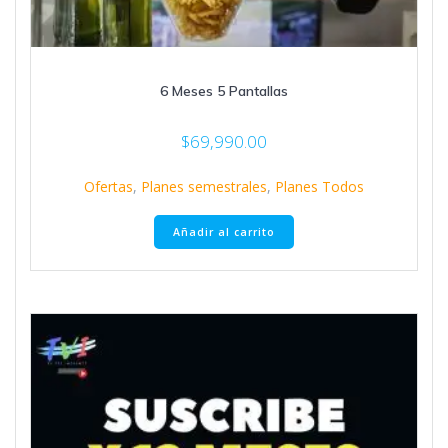
6 Meses 5 Pantallas
$
69,990.00
Ofertas
,
Planes semestrales
,
Planes Todos
Añadir al carrito