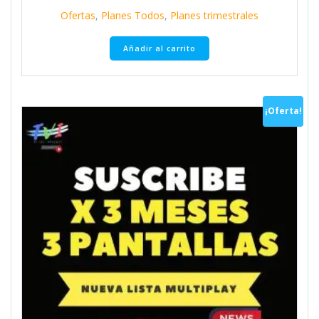
Ofertas
,
Planes Todos
,
Planes trimestrales
Añadir al carrito
¡Oferta!