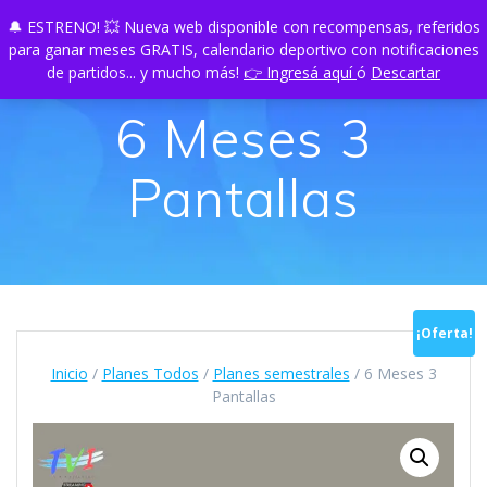
Skip
🔔 ESTRENO! 💥 Nueva web disponible con recompensas, referidos
TU
PLAY
to
para ganar meses GRATIS, calendario deportivo con notificaciones
content
de partidos... y mucho más!
👉 Ingresá aquí
ó
Descartar
6 Meses 3
Pantallas
¡Oferta!
Inicio
/
Planes Todos
/
Planes semestrales
/ 6 Meses 3
Pantallas