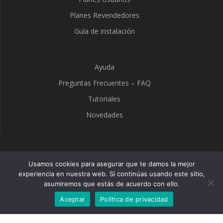
Planes Revendedores
Guía de instalación
Ayuda
Preguntas Frecuentes – FAQ
Tutoriales
Novedades
TuPlay
Usamos cookies para asegurar que te damos la mejor
experiencia en nuestra web. Si continúas usando este sitio,
asumiremos que estás de acuerdo con ello.
© 2026 TuPlay. Built using WordPress and the
Mesmerize
Theme
Aceptar
Política de privacidad
Optimized by Seraphinite Accelerator