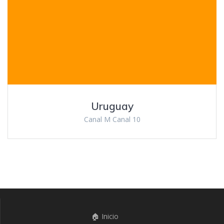
Uruguay
Canal M Canal 10
🏠 Inicio