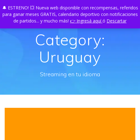
Skip
🔔 ESTRENO! 💥 Nueva web disponible con recompensas, referidos
TU
PLAY
to
para ganar meses GRATIS, calendario deportivo con notificaciones
content
de partidos... y mucho más!
👉 Ingresá aquí
ó
Descartar
Category:
Uruguay
Streaming en tu idioma