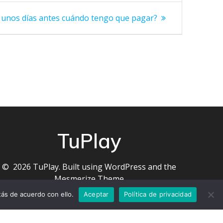
 unos días antes cuándo tengo que pagar?
TuPlay
© 2026 TuPlay. Built using WordPress and the
Mesmerize Theme
ás de acuerdo con ello.
Aceptar
Política de privacidad