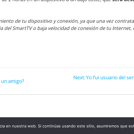
ento de tu dispositivo y conexión, ya que una vez contratad
 del SmartTV o baja velocidad de conexión de tu Internet, 
Next
Next:
Yo fui usuario del ser
n un amigo?
post:
ia en nuestra web. Si continúas usando este sitio, asumiremos que est