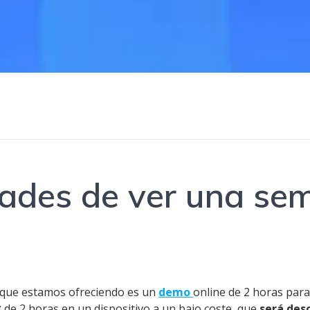
dades de ver una se
 que estamos ofreciendo es un
demo
online de 2 horas para
*
de 2 horas en un dispositivo a un bajo coste, que
será des