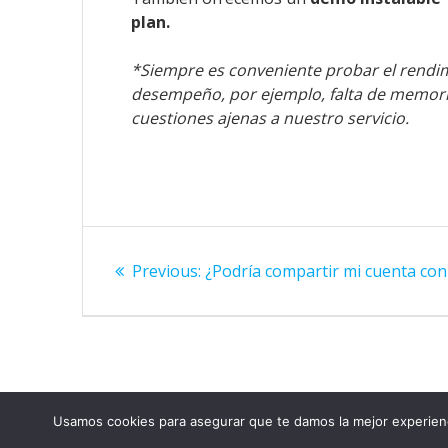
plan.
*Siempre es conveniente probar el rendimi
desempeño, por ejemplo, falta de memoria
cuestiones ajenas a nuestro servicio.
Navegación
Previous
Previous:
¿Podría compartir mi cuenta co
de
post:
entradas
Usamos cookies para asegurar que te damos la mejor experienc