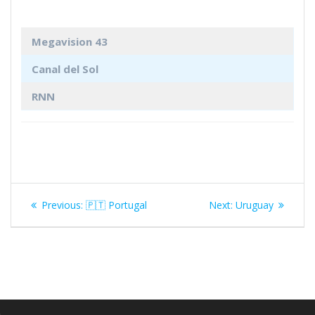
Megavision 43
Canal del Sol
RNN
Navegación
Previous
Next
Previous:
🇵🇹 Portugal
Next:
Uruguay
de
post:
post:
entradas