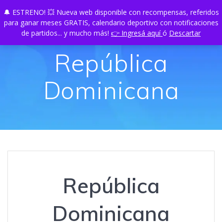
Skip
🔔 ESTRENO! 💥 Nueva web disponible con recompensas, referidos
TU
PLAY
to
para ganar meses GRATIS, calendario deportivo con notificaciones
content
de partidos... y mucho más!
👉 Ingresá aquí
ó
Descartar
República
Dominicana
República
Dominicana