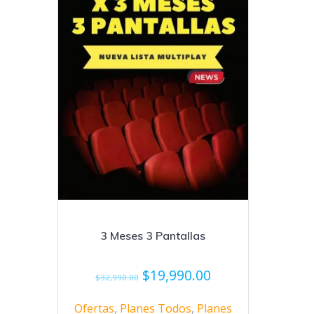
3 Meses 3 Pantallas
El
El
$
19,990.00
$
32,990.00
precio
precio
original
actual
Ofertas
,
Planes Todos
,
Planes