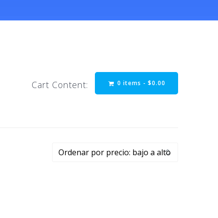
0 items -
$
0.00
Cart Content: