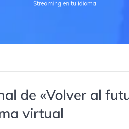
Streaming en tu idioma
nal de «Volver al fut
rma virtual