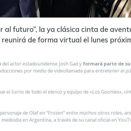
r al futuro”, la ya clásica cinta de avent
 reunirá de forma virtual el lunes próxi
a del actor estadounidense Josh Gad y
formará parte de su
ducciones por medio de videollamada para entretener al púb
fue el turno de todo el elenco y equipo de «Los Goonies», ci
l personaje de Olaf en “Frozen” entre muchos otros roles, an
 mediodía en Argentina, a través de su canal oficial en YouT