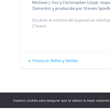
Michael J. Fox y Christopher Lloyd, re
Zemeckis y producida por Steven Spielb
Durante la emisión del especial se habilit
(Télam)
Navegación
Previous
Previous:
Niños y familia
post:
de
entradas
Usamos cookies para asegurar que te damos la mejor experienc
🏠 Inicio
Planes Usuari