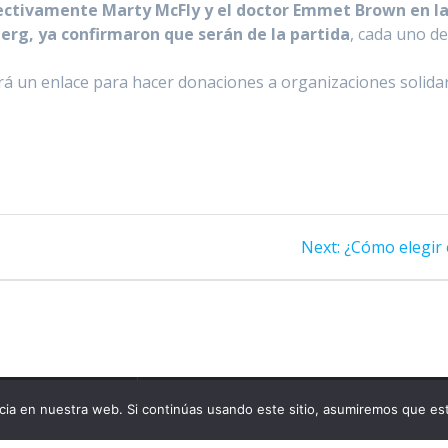
spectivamente Marty McFly y el doctor Emmet Brown en la
erg, ya confirmaron que serán de la partida
, cada uno de
ará un enlace para hacer donaciones a organizaciones solidari
Next
Next:
¿Cómo elegir 
post:
ia en nuestra web. Si continúas usando este sitio, asumiremos que est
os
Ayuda