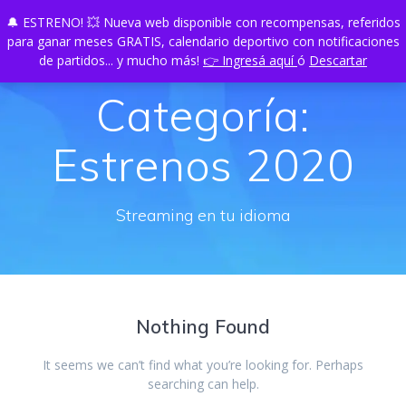
Skip
🔔 ESTRENO! 💥 Nueva web disponible con recompensas, referidos
TU
PLAY
to
para ganar meses GRATIS, calendario deportivo con notificaciones
content
de partidos... y mucho más!
👉 Ingresá aquí
ó
Descartar
Categoría:
Estrenos 2020
Streaming en tu idioma
Nothing Found
It seems we can’t find what you’re looking for. Perhaps
searching can help.