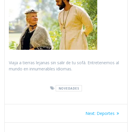
Viaja a tierras lejanas sin salir de tu sofá. Entretenemos al
mundo en innumerables idiomas.
NOVEDADES
Navegación
Next
Next:
Deportes
de
post: