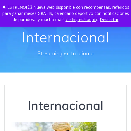
Skip
🔔 ESTRENO! 💥 Nueva web disponible con recompensas, referidos
TU
PLAY
to
para ganar meses GRATIS, calendario deportivo con notificaciones
content
de partidos... y mucho más!
👉 Ingresá aquí
ó
Descartar
Internacional
Streaming en tu idioma
Internacional